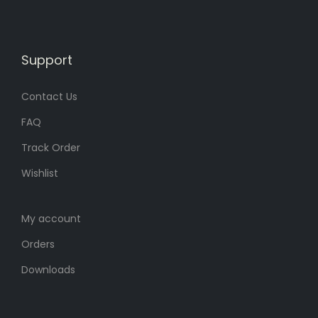
8
৳
8
৳
0
0
৳
.
Support
৳
.
.
Contact Us
.
FAQ
Track Order
Wishlist
My account
Orders
Downloads