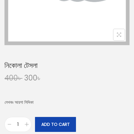
n
নিকোলা টেসলা
O
C
400
৳
300
৳
r
u
i
r
g
r
লেখকঃ আয়শা সিদ্দিকা
i
e
n
n
ADD TO CART
a
t
নি