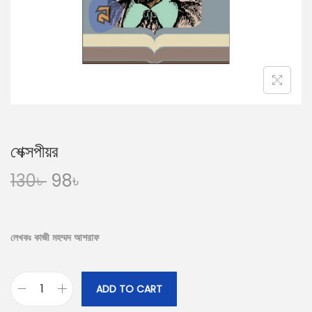
n
শেক্সপীয়র
O
C
130
৳
98
৳
r
u
i
r
g
r
লেখকঃ কাজী মহম্মদ আশরাফ
i
e
n
n
ADD TO CART
a
t
শে