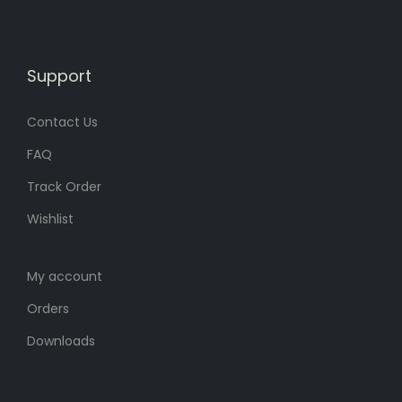
4
8
8
৳
5
৳
0
0
Support
৳
.
৳
.
Contact Us
.
.
FAQ
Track Order
Wishlist
My account
Orders
Downloads