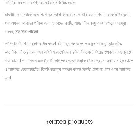
আমি কিশোর পাশা বলছি, আমেরিকার রকি বীচ থেকে।
২
.
(
জায়গাটা লস অ্যাঞ্জেলেসে, প্রশান্ত মহাসাগরের তীরে, হলিউড থেকে মাত্র কয়েক মাইল দূরে।
পে
যারা এখনও আমাদের পরিচয় জান না, তাদের বলছি, আমরা তিন বন্ধু একটা গোয়েন্দা সংস্থা
পা
খুলেছি,
নাম তিন গোয়েন্দা
।
র
আমি বাঙালী। থাকি চাচা-চাচীর কাছে। দুই বন্ধুর একজনের নাম মুসা আমান, ব্যায়ামবীর,
ব্যা
আমেরিকান নিগ্রো; অন্যজন আইরিশ আমেরিকান, রবিন মিলফোর্ড, বইয়ের পোকা। একই ক্লাসে
ক
পড়ি আমরা। পাশা স্যালভিজ ইয়ার্ডে লোহা-লক্কড়ের জঞ্জালের নিচে পুরানো এক মোবাইল হোম-
)
এ আমাদের হেডকোয়ার্টার। তিনটি রহস্যের সমাধান করতে চলেছি এসো না, চলে এসো আমাদের
q
দলে।
u
a
n
t
i
Related products
t
y