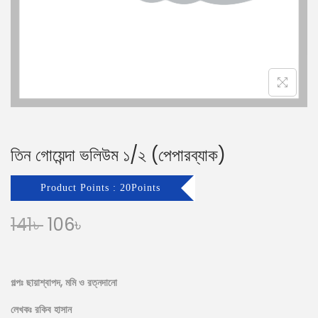
n
তিন গোয়েন্দা ভলিউম ১/২ (পেপারব্যাক)
Product Points : 20Points
O
C
141
৳
106
৳
r
u
i
r
g
r
গল্পঃ ছায়াশ্বাপদ, মমি ও রত্নদানো
i
e
লেখকঃ রকিব হাসান