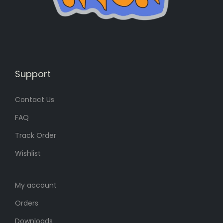
s
4
:
7
6
0
0
৳
0
৳
.
Support
Contact Us
.
FAQ
Track Order
Wishlist
My account
Orders
Downloads